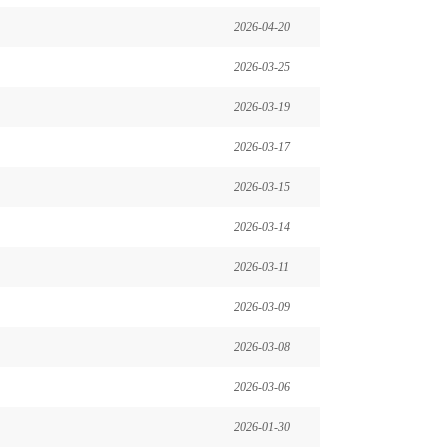
2026-04-20
2026-03-25
2026-03-19
2026-03-17
2026-03-15
2026-03-14
2026-03-11
2026-03-09
2026-03-08
2026-03-06
2026-01-30