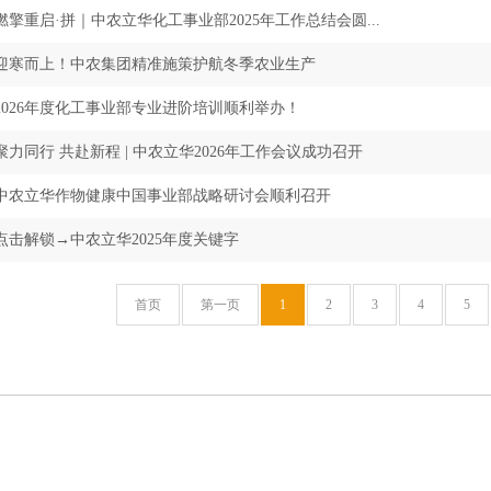
燃擎重启·拼｜中农立华化工事业部2025年工作总结会圆...
迎寒而上！中农集团精准施策护航冬季农业生产
2026年度化工事业部专业进阶培训顺利举办！
聚力同行 共赴新程 | 中农立华2026年工作会议成功召开
中农立华作物健康中国事业部战略研讨会顺利召开
点击解锁→中农立华2025年度关键字
首页
第一页
1
2
3
4
5