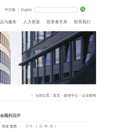
中文版
|
English
品与服务
人力资源
投资者关系
联系我们
当前位置：
首页
> 媒体中心 > 企业新闻
会顺利召开
：
简体
繁體
| 字号：[
小
中
大
]