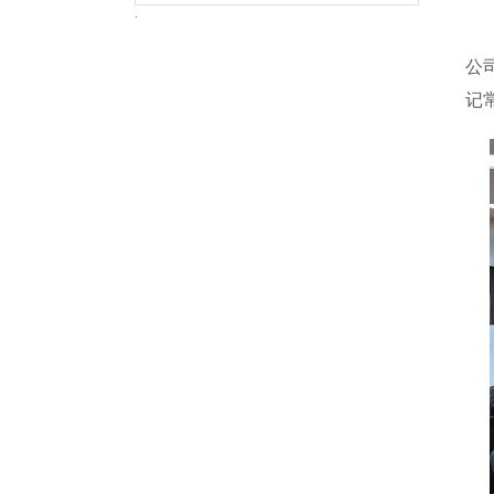
.
公
记