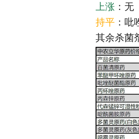
上涨
：无
持平
：吡
其余杀菌