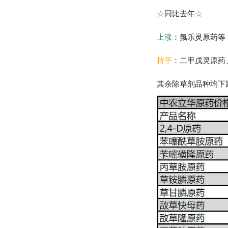
☆
同比去年
☆
上涨
：
氟乐灵原药
等
持平
：二甲戊灵原药
其余除草剂品种均下