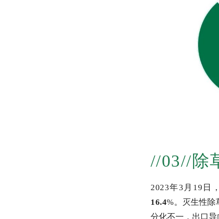
//03//
2023年3月1
16.4
%
。
灭生性除
分化不一，出口导