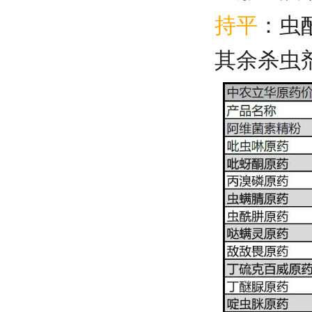
持平
：虫
其余杀虫