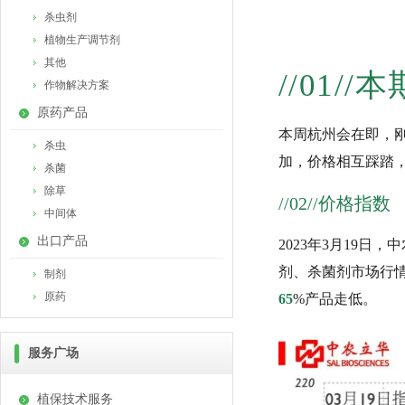
杀虫剂
植物生产调节剂
其他
//01//
作物解决方案
原药产品
本
周杭州会在即，
杀虫
加，价格相互踩踏
杀菌
除草
‍//02//价格指数
中间体
出口产品
2023年3月19日
剂、杀菌剂市场行
制剂
原药
65
%
产品走低。
服务广场
植保技术服务