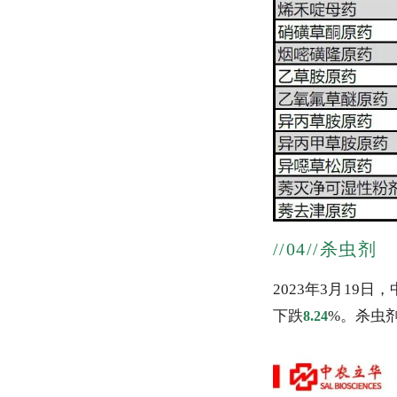
//04//杀虫剂
2023年3月19
下
跌
%。
杀虫
8.24