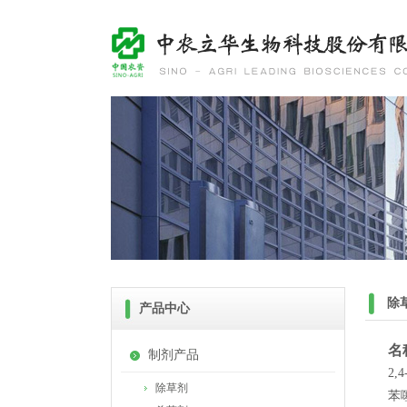
除
产品中心
名
制剂产品
2,
除草剂
苯